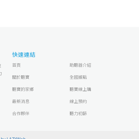
助聽中心-中壢店
助聽中心-台中店
助聽中心-宜蘭店
助聽中心_宜蘭羅東服務站
(03) 4264168
(04)2235-1789
03 933 0036
0936087503
桃園市中壢區中正路177號
台中市北區學士路170號
260宜蘭縣宜蘭市中山路三段182號
宜蘭縣羅東鎮南昌街83號（羅東博愛醫院內）
時間
時間
時間
時間
週二至週六 08:30~17:30；週日、週一休息
週二~五 09:00-18:00、週六 14:00-18:00；週日、週一
週二至週六 09:00~18:00；週日、週一休息
週一 09:00–12:00；週三 09:00–18:00；週四 09:00–12
快速連結
09:00–12:00；週二、週日休息
首頁
助聽器介紹
速
力
關於聽寶
全國據點
助聽中心-花蓮店
助聽中心-土城店
聽寶的家鄉
聽寶線上購
最新消息
線上預約
03-8360828
(02) 2260-9968
合作夥伴
聽力初篩
花蓮縣花蓮市中山路315號1樓
新北市土城區裕民路263-1號1樓
時間
週一至週六 09:00~18:00；週日休息
時間
週二至週五 09:00-18:00；週六、日、一休息
 by LAZYWeb