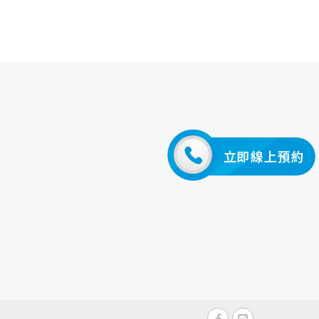
Google Map
Google Map
Google Map
Google Map
休息
:00；週五 14:00–18:00；週六
Google Map
Google Map