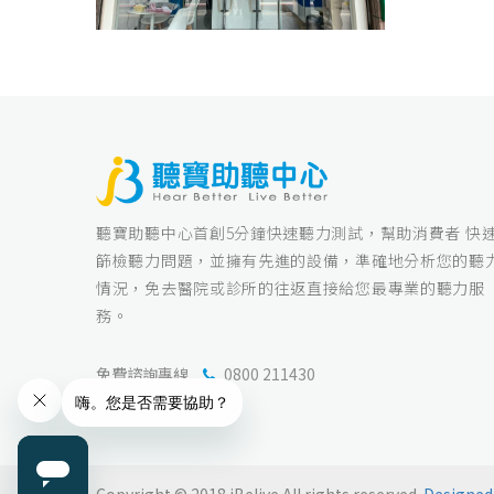
聽寶
聽寶
聽寶
聽寶
電話
電話
電話
電話
地址
地址
地址
地址
營業
營業
營業
營業
聽寶助聽中心首創5分鐘快速聽力測試，幫助消費者 快
篩檢聽力問題，並擁有先進的設備，準確地分析您的聽
情況，免去醫院或診所的往返直接給您最專業的聽力服
聽寶
聽寶
務。
免費諮詢專線
0800 211430
電話
電話
地址
地址
營業
營業
Copyright © 2018 iBelive All rights reserved.
Designed