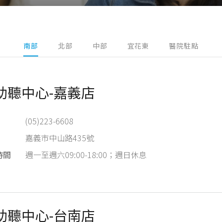
南部
北部
中部
宜花東
醫院駐點
助聽中心-嘉義店
(05)223-6608
嘉義市中山路435號
時間
週一至週六09:00-18:00；週日休息
助聽中心-台南店