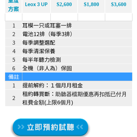
$2,600
$1,800
$3,600
Leox 3 UP
方案
1
耳模一只或耳塞一排
2
電池12排（每季3排）
3
每季調整選配
4
每季清潔保養
5
每半年聽力檢測
6
全機（非人為）保固
備註
1
提前解約：１個月月租金
租約轉買斷：
助聽器檔期優惠再扣抵已付月
2
租費金額(上限6個月)