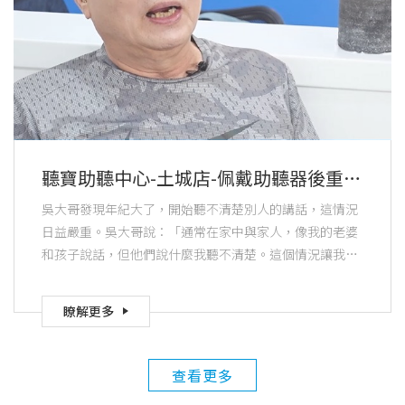
聽寶助聽中心-土城店-佩戴助聽器後重拾
社交生活，和家人溝通無礙，不再感到
吳大哥發現年紀大了，開始聽不清楚別人的講話，這情況
孤單
日益嚴重。吳大哥說：「通常在家中與家人，像我的老婆
和孩子說話，但他們說什麼我聽不清楚。這個情況讓我感
到不快樂，於是決定要配助聽器。」
瞭解更多
查看更多