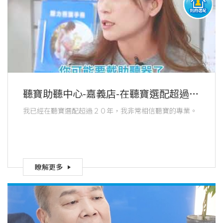
聽寶助聽中心-嘉義店-在聽寶選配超過２
０年 選配師待客如家人 服務專業貼
我已經在聽寶選配超過２０年，我非常相信聽寶的專業。
心一直沒變
瞭解更多