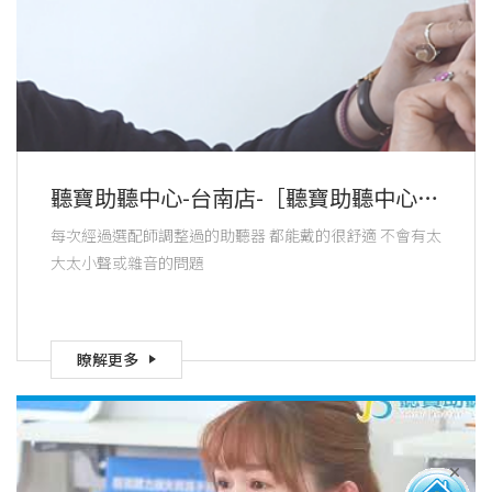
聽寶助聽中心-台南店-［聽寶助聽中心‧
台南店］客戶推薦｜林阿姨
每次經過選配師調整過的助聽器 都能戴的很舒適 不會有太
大太小聲或雜音的問題
瞭解更多