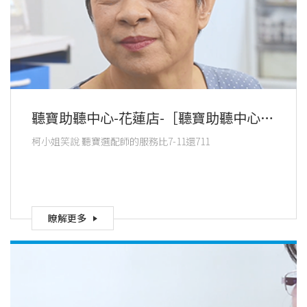
聽寶助聽中心-花蓮店-［聽寶助聽中心‧
花蓮店］客戶推薦｜柯小姐
柯小姐笑說 聽寶選配師的服務比7-11還711
瞭解更多