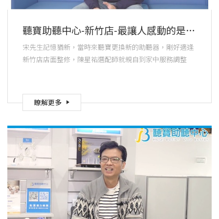
聽寶助聽中心-新竹店-最讓人感動的是
聽寶助聽器的選配師永遠把客戶放在第
宋先生記憶猶新，當時來聽寶更換新的助聽器，剛好適逢
一位
新竹店店面整修，陳星祐選配師就親自到家中服務調整
瞭解更多