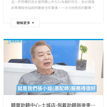
活。許阿嬤的孫女是阿嬤心中引以為傲的存在，孫女總是
非常積極地協助阿嬤做任何事情。一次次她帶我到聽寶助
聽中心，讓阿嬤配戴助聽器。許阿嬤的耳朵在戴上助聽器
後，更能清晰地聆聽這世界的聲音。這種感覺，讓阿嬤覺
瞭解更多
得能更好地和世界溝通，也表達對孫女讚賞和感激之情。
聽寶助聽中心-土城店-佩戴助聽器後重拾