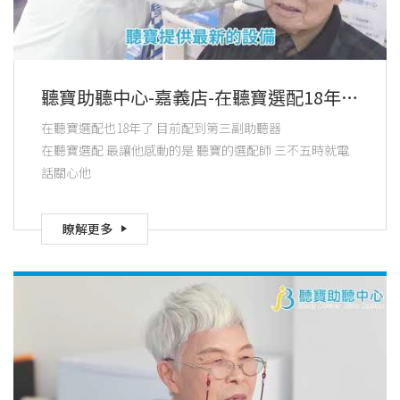
聽寶助聽中心-嘉義店-在聽寶選配18年
最感動的是選配師三不五時的關心
在聽寶選配也18年了 目前配到第三副助聽器
在聽寶選配 最讓他感動的是 聽寶的選配師 三不五時就電
話關心他
瞭解更多