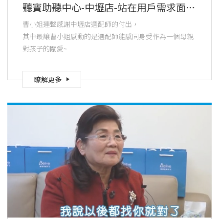
聽寶助聽中心-中壢店-站在用戶需求面考
量的選配師，有溫度感的聽寶助聽中心
曹小姐連聲感謝中壢店選配師的付出，
其中最讓曹小姐感動的是選配師能感同身受作為一個母親
對孩子的關愛~
瞭解更多