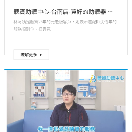
聽寶助聽中心-台南店-買好的助聽器 更
要有好的選配師 而聽寶都通通有
林阿姨是聽寶26年的元老級客戶，她表示選配師沈怡年的
服務很到位、很客氣
瞭解更多