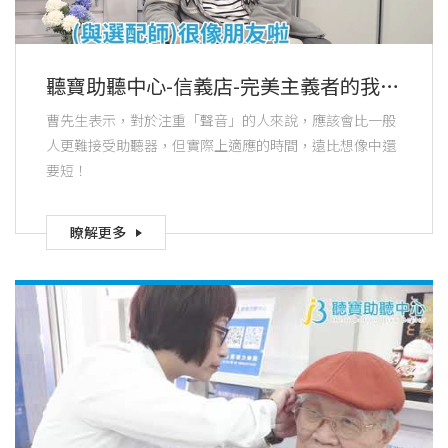
聽寶助聽中心-信義店-完美主義者的我
也對聽寶的服務與產品給予最高評價！
曹先生表示，對於注重「聲音」的人來說，應該會比一般
人更難接受助聽器，但實際上適應的時間，遠比想像中還
要短！
瞭解更多