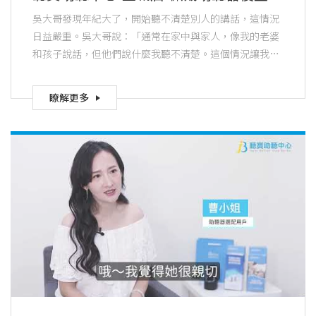
社交生活，和家人溝通無礙，不再感到
吳大哥發現年紀大了，開始聽不清楚別人的講話，這情況
孤單
日益嚴重。吳大哥說：「通常在家中與家人，像我的老婆
和孩子說話，但他們說什麼我聽不清楚。這個情況讓我感
到不快樂，於是決定要配助聽器。」
瞭解更多