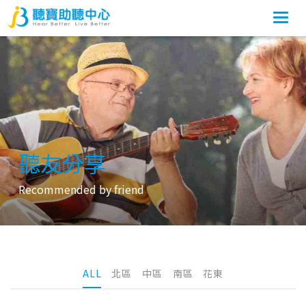
Togg
navi
聽友分享
Recommended by friend
ALL
北區
中區
南區
花東