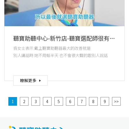
聽寶助聽中心-新竹店-聽寶選配師很有耐
心 有問題一定一次又一次不厭其煩的
翁女士表示 戴上聽寶助聽器最大的改善就是
告訴我怎麼解決
別人講話時 她不用蛤半天 也不會很大聲的跟別人說話
瞭解更多
1
2
3
4
5
6
7
8
9
>>