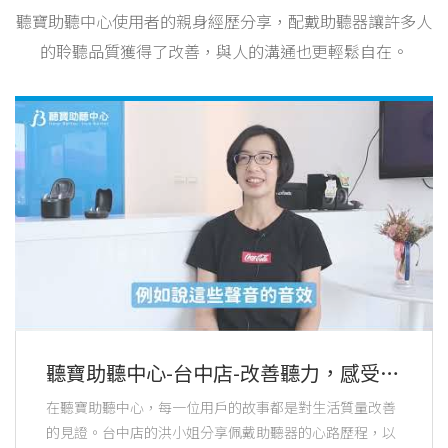
聽寶助聽中心使用者的親身經歷分享，配戴助聽器讓許多人
的聆聽品質獲得了改善，與人的溝通也更輕鬆自在。
聽寶助聽中心-台中店-改善聽力，感受生
活，佩戴助聽器幫助取得工作與家庭環
在聽寶助聽中心，每一位用戶的故事都是對生活質量改善
境的和諧
的見證。台中店的洪小姐分享佩戴助聽器的心路歷程，以