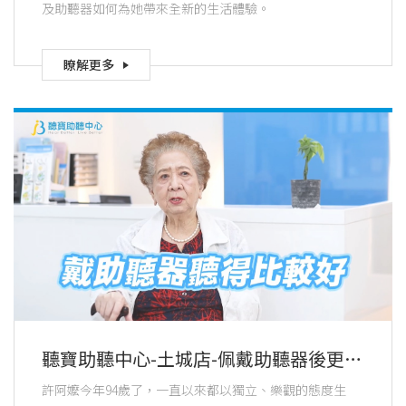
及助聽器如何為她帶來全新的生活體驗。
瞭解更多
聽寶助聽中心-土城店-佩戴助聽器後更能
清晰地聽歌，參加歌唱班充滿自信
許阿嬤今年94歲了，一直以來都以獨立、樂觀的態度生