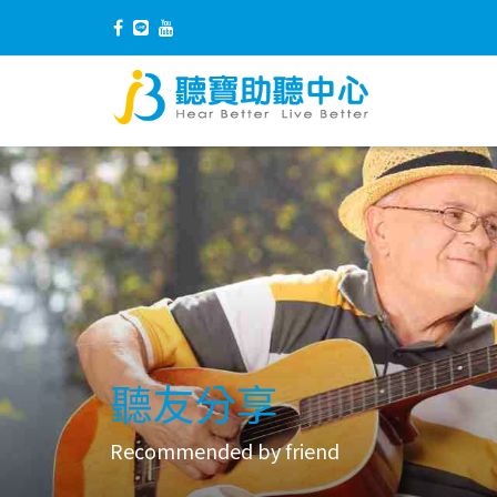
聽友分享
Recommended by friend