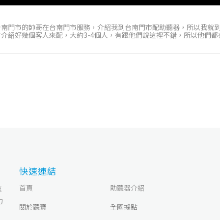
台南門市的帥哥在台南門市服務，介紹我到台南門市配助聽器，所以我就
介紹好幾個客人來配，大約3-4個人，有跟他們說這裡不錯，所以他們都
快速連結
首頁
助聽器介紹
速
力
關於聽寶
全國據點