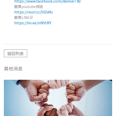
https://www.facebook.com/iBeliveTW/
聽寶youtube頻道
https://reurl.cc/5lDd4v
聽寶LINE＠
https://lin.ee/nl9VtRY
返回列表
其他消息