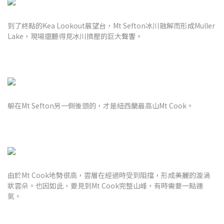
到了終點的Kea Lookout展望台，Mt Sefton冰川融解而形成Muller
Lake，現場還聽得見冰川擠壓的巨大聲響。
躲在Mt Sefton另一側後頭的，才是紐西蘭最高山Mt Cook。
由於Mt Cook地勢很高，雲層在經過時受到阻擋，形成美麗的漩渦
狀雲朵。也因如此，要見到Mt Cook完整山峰，有時需要一點運
氣。