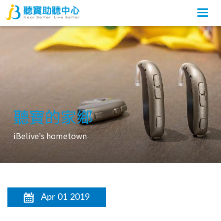
Togg
navi
聽寶的家鄉
iBelive
s hometown
’
Apr 01 2019