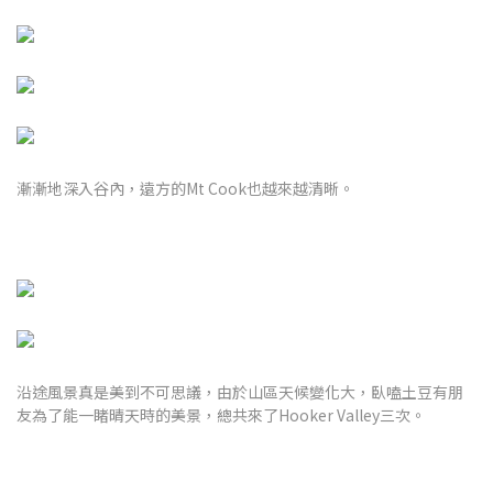
漸漸地深入谷內，遠方的Mt Cook也越來越清晰。
沿途風景真是美到不可思議，由於山區天候變化大，臥嗑土豆有朋
友為了能一睹晴天時的美景，總共來了Hooker Valley三次。